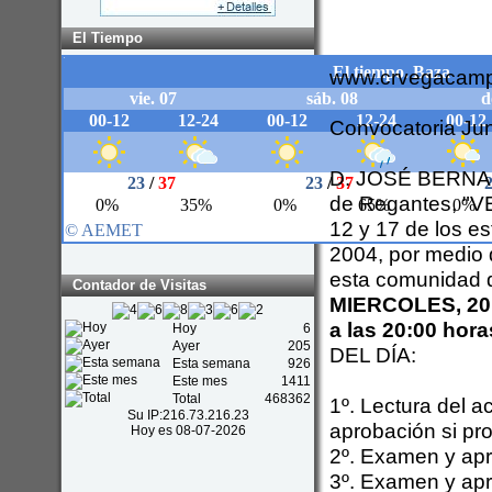
El Tiempo
www.crvegacam
Convocatoria Jun
D. JOSÉ BERNAR
de Regantes, "V
12 y 17 de los e
2004, por medio 
esta comunidad d
Contador de Visitas
MIERCOLES, 20 
a las 20:00 hora
Hoy
6
Ayer
205
DEL DÍA:
Esta semana
926
Este mes
1411
Total
468362
1º. Lectura del 
Su IP:
216.73.216.23
aprobación si pr
Hoy es 08-07-2026
2º. Examen y apr
3º. Examen y apr